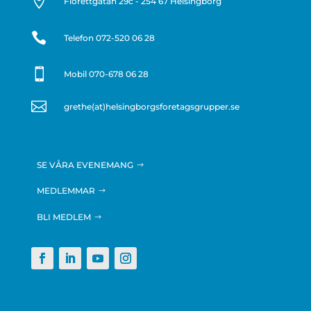

Florettgatan 29c - 254 67 Helsingborg

Telefon
072-520 06 28

Mobil 070-678 06 28

grethe(at)helsingborgsforetagsgrupper.se
SE VÅRA EVENEMANG
MEDLEMMAR
BLI MEDLEM