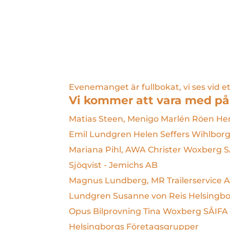
Evenemanget är fullbokat, vi ses vid ett
Vi kommer att vara med p
Matias Steen, Menigo
Marlén Röen H
Emil Lundgren
Helen Seffers Wihlbor
Mariana Pihl, AWA
Christer Woxberg S
Sjöqvist - Jemichs AB
Magnus Lundberg, MR Trailerservice 
Lundgren
Susanne von Reis Helsingb
Opus Bilprovning
Tina Woxberg SÅIFA
Helsingborgs Företagsgrupper