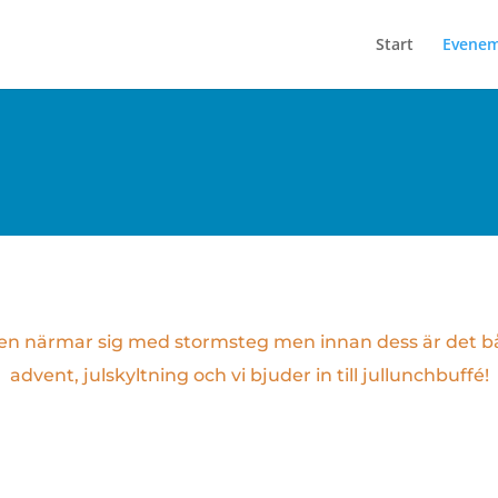
Start
Evene
en närmar sig med stormsteg men innan dess är det 
advent, julskyltning och vi bjuder in till jullunchbuffé!