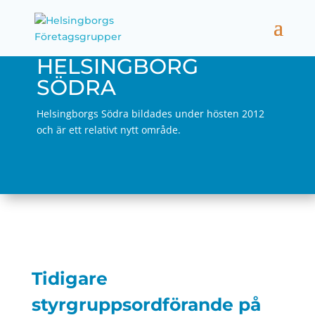
HELSINGBORG
SÖDRA
Helsingborgs Södra bildades under hösten 2012
och är ett relativt nytt område.
Tidigare
styrgruppsordförande på