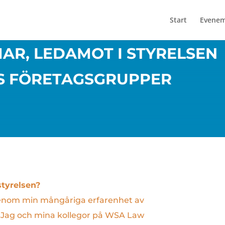
Start
Evene
AR, LEDAMOT I STYRELSEN
S FÖRETAGSGRUPPER
styrelsen?
genom min mångåriga erfarenhet av
t. Jag och mina kollegor på WSA Law