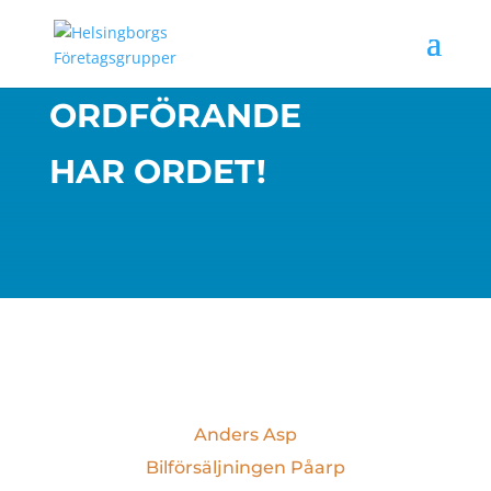
ORDFÖRANDE
HAR ORDET!
Anders Asp
Bilförsäljningen Påarp