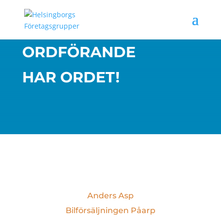
ORDFÖRANDE
HAR ORDET!
Anders Asp
Bilförsäljningen Påarp