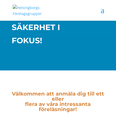
SÄKERHET I
FOKUS!
Välkommen att anmäla dig till ett
eller
flera av våra intressanta
föreläsningar!