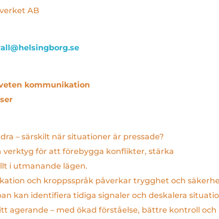
verket AB
all@helsingborg.se
dveten kommunikation
tser
ra – särskilt när situationer är pressade?
verktyg för att förebygga konflikter, stärka
llt i utmanande lägen.
kation och kroppsspråk påverkar trygghet och säkerhe
n kan identifiera tidiga signaler och deskalera situati
ditt agerande – med ökad förståelse, bättre kontroll och