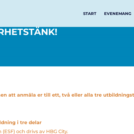
START
EVENEMANG
RHETSTÄNK!
 att anmäla er till ett, två eller alla tre utbildningsti
ning i tre delar
 (ESF) och drivs av HBG City.