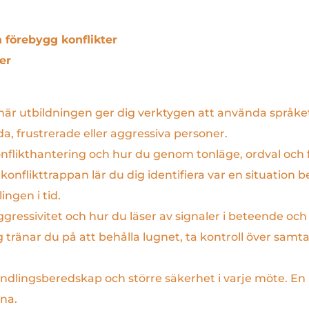
h förebygg konflikter
er
 här utbildningen ger dig verktygen att använda språke
, frustrerade eller aggressiva personer.
 konflikthantering och hur du genom tonläge, ordval oc
onflikttrappan lär du dig identifiera var en situation be
ingen i tid.
ggressivitet och hur du läser av signaler i beteende o
ränar du på att behålla lugnet, ta kontroll över samta
ndlingsberedskap och större säkerhet i varje möte. En u
rna.