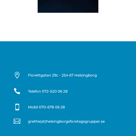

Florettgatan 29c - 254 67 Helsingborg

Telefon
072-520 06 28

Mobil 070-678 06 28

grethe(at)helsingborgsforetagsgrupper.se