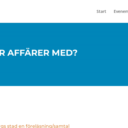
Start
Evene
R AFFÄRER MED?
s stad en föreläsning/samtal