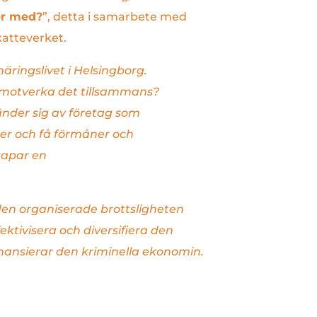
er med?
”, detta i samarbete med
atteverket.
äringslivet i Helsingborg.
 motverka det tillsammans?
nder sig av företag som
ter och få förmåner och
skapar en
den organiserade brottsligheten
fektivisera och diversifiera den
nansierar den kriminella ekonomin.