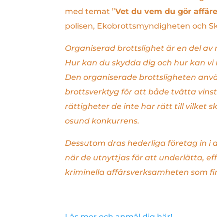
med temat ”
Vet du vem du gör affär
polisen, Ekobrottsmyndigheten och Sk
Organiserad brottslighet är en del av n
Hur kan du skydda dig och hur kan vi
Den organiserade brottsligheten anvä
brottsverktyg för att både tvätta vins
rättigheter de inte har rätt till vilket 
osund konkurrens.
Dessutom dras hederliga företag in i 
när de utnyttjas för att underlätta, ef
kriminella affärsverksamheten som fi
Läs mer och anmäl dig här!