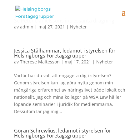
Se Peter Danielssons intressanta dragning!
av
admin
|
maj 27, 2021
|
Nyheter
Jessica Stålhammar, ledamot i styrelsen för
Helsingborgs Företagsgrupper
av
Therese Maltesson
|
maj 17, 2021
|
Nyheter
Varför har du valt att engagera dig i styrelsen?
Genom styrelsen kan jag göra nytta genom min
mångåriga erfarenhet av näringslivet både lokalt och
nationellt. Jag och mina kollegor på WSA Law håller
löpande seminarier i juridik för medlemmarna.
Dessutom lär jag mig...
Göran Schrewlius, ledamot i styrelsen för
Helsingborgs Företagsgrupper